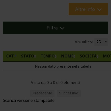
Altre info
Filtra
Visualizza
CAT.
STATO
TEMPO
NOME
SOCIETÀ
MO
Nessun dato presente nella tabella
Vista da 0 a 0 di 0 elementi
Precedente
Successivo
Scarica versione stampabile