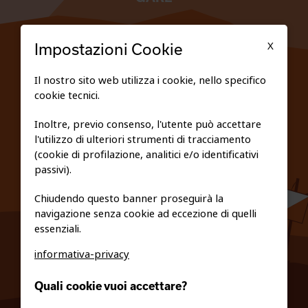
TESSERATI
X
Impostazioni Cookie
SCUOLE
Il nostro sito web utilizza i cookie, nello specifico
cookie tecnici.
FEDERAZIONE TRASPARENTE
Inoltre, previo consenso, l'utente può accettare
l'utilizzo di ulteriori strumenti di tracciamento
PRIVACY E COOKIE POLICY
(cookie di profilazione, analitici e/o identificativi
passivi).
Chiudendo questo banner proseguirà la
navigazione senza cookie ad eccezione di quelli
essenziali.
informativa-privacy
0461/231380
Quali cookie vuoi accettare?
info@fiso.it
|
fiso@pec-mail.eu