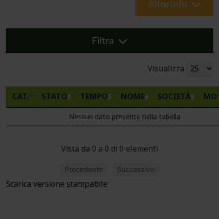
Altre info
Filtra
Visualizza
CAT.
STATO
TEMPO
NOME
SOCIETÀ
MO
Nessun dato presente nella tabella
Vista da 0 a 0 di 0 elementi
Precedente
Successivo
Scarica versione stampabile