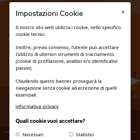
TESSERATI
X
Impostazioni Cookie
SCUOLE
Il nostro sito web utilizza i cookie, nello specifico
cookie tecnici.
FEDERAZIONE TRASPARENTE
Inoltre, previo consenso, l'utente può accettare
l'utilizzo di ulteriori strumenti di tracciamento
PRIVACY E COOKIE POLICY
(cookie di profilazione, analitici e/o identificativi
passivi).
Chiudendo questo banner proseguirà la
navigazione senza cookie ad eccezione di quelli
essenziali.
informativa-privacy
0461/231380
Quali cookie vuoi accettare?
info@fiso.it
|
fiso@pec-mail.eu
Necessari
Statistici