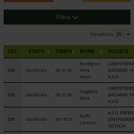
Filtra
Visualizza
CAT.
STATO
TEMPO
NOME
SOCIETÀ
Bordignon
ORIENTEERI
DIR
classificato
00:41:16
Anna
BASSANO 19
Maria
A.S.D.
ORIENTEERI
Guglielmi
DIR
classificato
00:32:38
BASSANO 19
Ilaria
A.S.D.
A.S.D. EREBU
Ruffo
DIR
classificato
00:18:53
ORIENTAME
Lorenzo
VICENZA