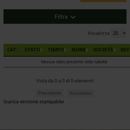
Filtra
Visualizza
CAT.
STATO
TEMPO
NOME
SOCIETÀ
MO
Nessun dato presente nella tabella
Vista da 0 a 0 di 0 elementi
Precedente
Successivo
Scarica versione stampabile