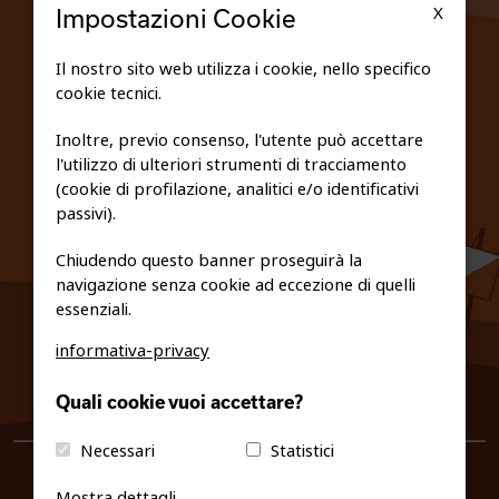
X
Impostazioni Cookie
SCUOLE
Il nostro sito web utilizza i cookie, nello specifico
cookie tecnici.
FEDERAZIONE TRASPARENTE
Inoltre, previo consenso, l'utente può accettare
l'utilizzo di ulteriori strumenti di tracciamento
PRIVACY E COOKIE POLICY
(cookie di profilazione, analitici e/o identificativi
passivi).
Chiudendo questo banner proseguirà la
navigazione senza cookie ad eccezione di quelli
essenziali.
informativa-privacy
0461/231380
Quali cookie vuoi accettare?
info@fiso.it
|
fiso@pec-mail.eu
Necessari
Statistici
Mostra dettagli