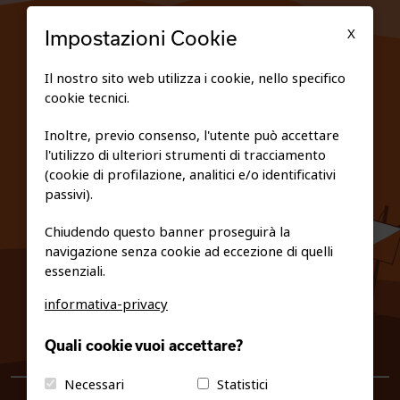
TESSERATI
X
Impostazioni Cookie
SCUOLE
Il nostro sito web utilizza i cookie, nello specifico
cookie tecnici.
FEDERAZIONE TRASPARENTE
Inoltre, previo consenso, l'utente può accettare
l'utilizzo di ulteriori strumenti di tracciamento
PRIVACY E COOKIE POLICY
(cookie di profilazione, analitici e/o identificativi
passivi).
Chiudendo questo banner proseguirà la
navigazione senza cookie ad eccezione di quelli
essenziali.
informativa-privacy
0461/231380
Quali cookie vuoi accettare?
info@fiso.it
|
fiso@pec-mail.eu
Necessari
Statistici