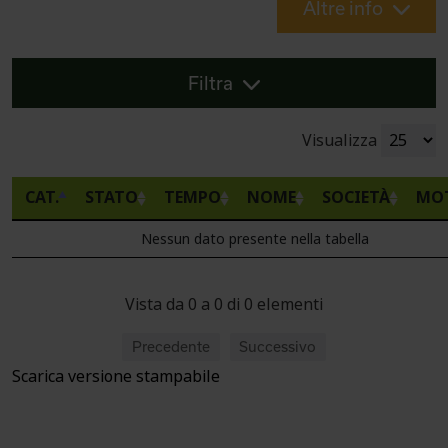
Altre info
Filtra
Visualizza
CAT.
STATO
TEMPO
NOME
SOCIETÀ
MO
Nessun dato presente nella tabella
Vista da 0 a 0 di 0 elementi
Precedente
Successivo
Scarica versione stampabile