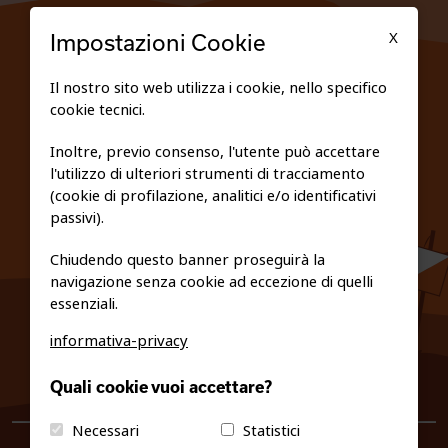
TESSERATI
X
Impostazioni Cookie
SCUOLE
Il nostro sito web utilizza i cookie, nello specifico
cookie tecnici.
FEDERAZIONE TRASPARENTE
Inoltre, previo consenso, l'utente può accettare
l'utilizzo di ulteriori strumenti di tracciamento
PRIVACY E COOKIE POLICY
(cookie di profilazione, analitici e/o identificativi
passivi).
Chiudendo questo banner proseguirà la
navigazione senza cookie ad eccezione di quelli
essenziali.
informativa-privacy
0461/231380
Quali cookie vuoi accettare?
info@fiso.it
|
fiso@pec-mail.eu
Necessari
Statistici