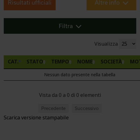
Risultati ufficiali
Altre info
Filtra
Visualizza
CAT.
STATO
TEMPO
NOME
SOCIETÀ
MO
Nessun dato presente nella tabella
Vista da 0 a 0 di 0 elementi
Precedente
Successivo
Scarica versione stampabile