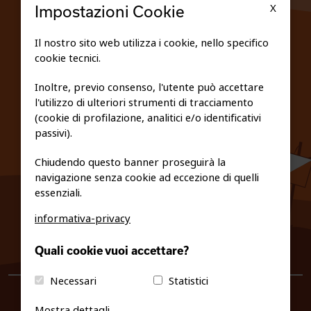
X
Impostazioni Cookie
SCUOLE
Il nostro sito web utilizza i cookie, nello specifico
cookie tecnici.
FEDERAZIONE TRASPARENTE
Inoltre, previo consenso, l'utente può accettare
l'utilizzo di ulteriori strumenti di tracciamento
PRIVACY E COOKIE POLICY
(cookie di profilazione, analitici e/o identificativi
passivi).
Chiudendo questo banner proseguirà la
navigazione senza cookie ad eccezione di quelli
essenziali.
informativa-privacy
0461/231380
Quali cookie vuoi accettare?
info@fiso.it
|
fiso@pec-mail.eu
Necessari
Statistici
Mostra dettagli