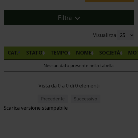
Filtra
Visualizza
CAT.
STATO
TEMPO
NOME
SOCIETÀ
MO
Nessun dato presente nella tabella
Vista da 0 a 0 di 0 elementi
Precedente
Successivo
Scarica versione stampabile