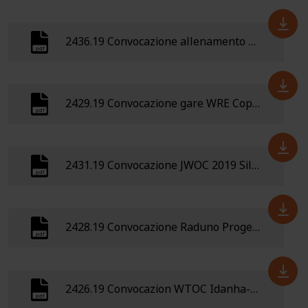
2436.19 Convocazione allenamento Val di Fiemme SCI-O
2429.19 Convocazione gare WRE Coppa Austria & Cechia MTBO 21-23 Giugno 2019 Zwettl (Austria)
2431.19 Convocazione JWOC 2019 Silkeborg (Danimarca) aggiornata
2428.19 Convocazione Raduno Progetto Regioni 5 Days of Italy
2426.19 Convocazion WTOC Idanha-a-Nova (Portogallo) 24 giugno-1 luglio 2019