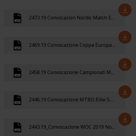
2473.19 Convocazion Nordic Match ECTO (Svezia) 4-6 ottobre 2019
2469.19 Convocazione Coppa Europa Trail-O Wlen (Polonia) 12-15 settembre
2458.19 Convocazione Campionati Mondiali MTBO 25 luglio- 4 agosto 2019 -Viborg (Danimarca)
2446.19 Convocazione MTBO Elite 5gg di Plzen ( Rep. Ceca) 3-8 luglio
2443.19_Convocazione WOC 2019 Norvegia