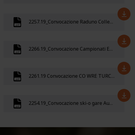
2257.19_Convocazione Raduno Collegiale Nazionale C-O 2-3 febbraio Clusone (BG)
2266.19_Convocazione Campionati Europei Ski-o Turchia febbraio 2019
2261.19 Convocazione CO WRE TURCHIA 20 febb.01 marzo 2019
2254.19_Convocazione ski-o gare Austria