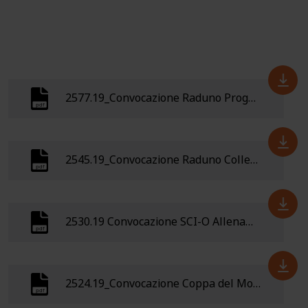
2577.19_Convocazione Raduno Progetto Talenti Arco 14-16 dicembre 2019
2545.19_Convocazione Raduno Collegiale Nazionale CO 23-24 novembre -Bosco Chiesanuova (VR)
2530.19 Convocazione SCI-O Allenamenti sciatori tecnici e atletici LIVIGNO (SO) 26 ottobre 3 novembre
2524.19_Convocazione Coppa del Mondo,Guandong (Cina) dal 25 al 29 di ottobre