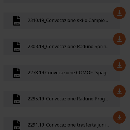
2310.19_Convocazione ski-o Campionati Mondiali Assoluti Junior 18-25 Marzo Svezia
2303.19_Convocazione Raduno Sprint 2-3 marzo 2019
2278.19 Convocazione COMOF- Spagna 21-25 febbraio 2019
2295.19_Convocazione Raduno Progetto Talenti Rovereto 3-5 marzo
2291.19_Convocazione trasferta junior-youth Lipica Open (Slovenia)