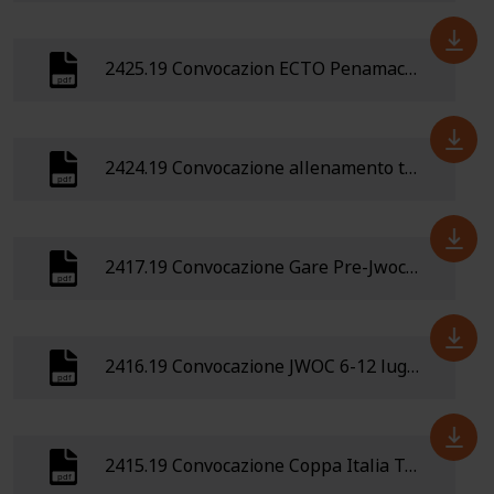
2425.19 Convocazion ECTO Penamacor (Portogallo), 21-24 giugno 2019
2424.19 Convocazione allenamento tecnico Asiago 15 giugno 2019
2417.19 Convocazione Gare Pre-Jwoc 7-10 giugno 2019 Silkeborg (Danimarca)
2416.19 Convocazione JWOC 6-12 luglio 2019 Silkeborg (Danimarca)
2415.19 Convocazione Coppa Italia Trail-O 1Ã‚Â°giugno 2019