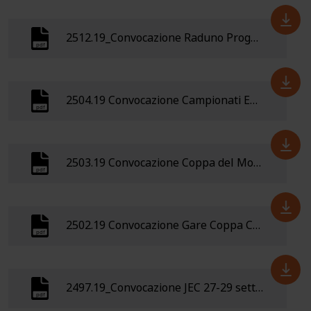
2512.19_Convocazione Raduno Progetto Sprint 19-20 ottobre 2019 Adria (RO)
2504.19 Convocazione Campionati Europei Youth a Breitenbrunn (Germania) - 2 Ottobre - 6 Ottobre 2019
2503.19 Convocazione Coppa del Mondo MTBO 2 Ottobre - 6 Ottobre 2019 - Squadra Nazionale MTBO Elite
2502.19 Convocazione Gare Coppa Ceca e Training Camp 27 settembre - 2 ottobre 2019- Squadra nazionale MTBO Elite
2497.19_Convocazione JEC 27-29 settembre 2019 (Vogue, Francia)