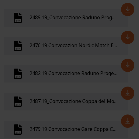
2489.19_Convocazione Raduno Progetto Sprint 10-15 ottobre 2019 Danimarca
2476.19 Convocazion Nordic Match ECTO (Svezia) 4-6 ottobre 2019
2482.19 Convocazione Raduno Progetto Sprint 21-22 Settembre 2019 Cesenatico (FC)
2487.19_Convocazione Coppa del Mondo, Laufen Svizzera 26-30 settembre 2019
2479.19 Convocazione Gare Coppa Ceca MTBO 6-7-8 settembre- Kacice (Rep. Ceca)