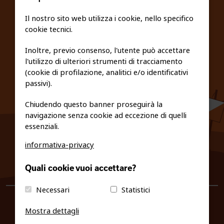
SCUOLE
Il nostro sito web utilizza i cookie, nello specifico
cookie tecnici.
FEDERAZIONE TRASPARENTE
Inoltre, previo consenso, l'utente può accettare
l'utilizzo di ulteriori strumenti di tracciamento
PRIVACY E COOKIE POLICY
(cookie di profilazione, analitici e/o identificativi
passivi).
Chiudendo questo banner proseguirà la
navigazione senza cookie ad eccezione di quelli
essenziali.
informativa-privacy
0461/231380
Quali cookie vuoi accettare?
info@fiso.it
|
fiso@pec-mail.eu
Necessari
Statistici
Mostra dettagli