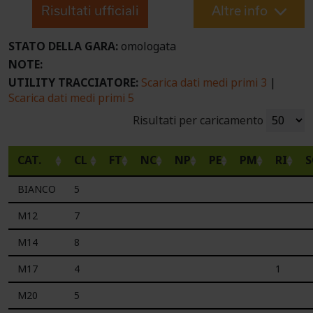
Risultati ufficiali
Altre info
STATO DELLA GARA:
omologata
NOTE:
UTILITY TRACCIATORE:
Scarica dati medi primi 3
|
Scarica dati medi primi 5
Risultati per caricamento
CAT.
CL
FT
NC
NP
PE
PM
RI
S
BIANCO
5
M12
7
M14
8
M17
4
1
M20
5