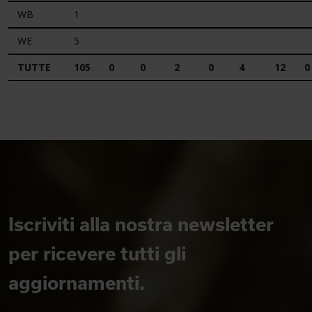
WB
1
WE
5
TUTTE
105
0
0
2
0
4
12
0
Iscriviti alla nostra newsletter
per ricevere tutti gli
aggiornamenti.