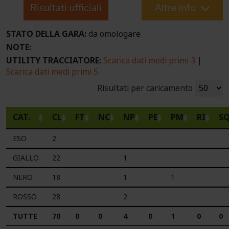
Risultati ufficiali
Altre info
STATO DELLA GARA:
da omologare
NOTE:
UTILITY TRACCIATORE:
Scarica dati medi primi 3
|
Scarica dati medi primi 5
Risultati per caricamento
CAT.
CL
FT
NC
NP
PE
PM
RI
S
ESO
2
GIALLO
22
1
NERO
18
1
1
ROSSO
28
2
TUTTE
70
0
0
4
0
1
0
0