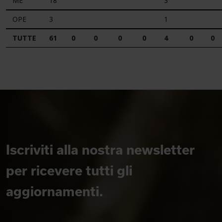
ME
18
3
OPE
3
1
TUTTE
61
0
0
0
0
4
0
0
Iscriviti alla nostra newsletter
per ricevere tutti gli
aggiornamenti.