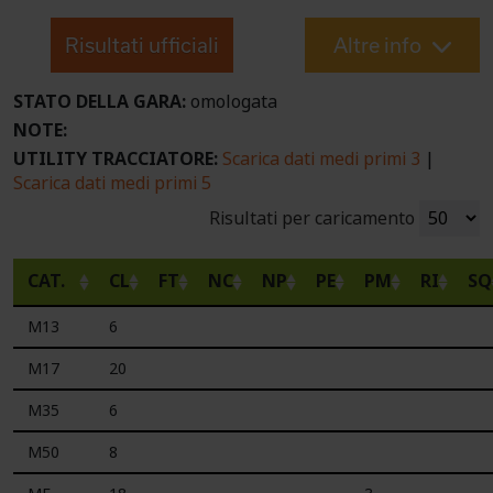
Risultati ufficiali
Altre info
STATO DELLA GARA:
omologata
NOTE:
UTILITY TRACCIATORE:
Scarica dati medi primi 3
|
Scarica dati medi primi 5
Risultati per caricamento
CAT.
CL
FT
NC
NP
PE
PM
RI
SQ
M13
6
M17
20
M35
6
M50
8