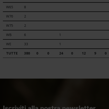
W65
8
W70
2
W75
2
WB
6
1
WE
33
1
TUTTE
380
0
0
24
0
12
9
0
Iscriviti alla nostra newsletter