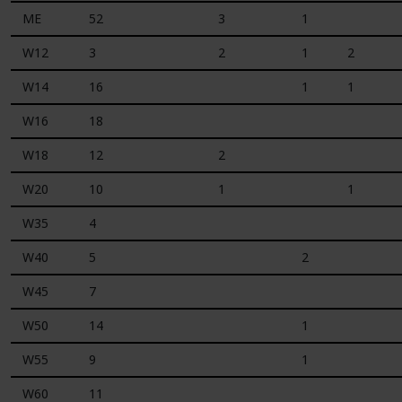
ME
52
3
1
W12
3
2
1
2
W14
16
1
1
W16
18
W18
12
2
W20
10
1
1
W35
4
W40
5
2
W45
7
W50
14
1
W55
9
1
W60
11