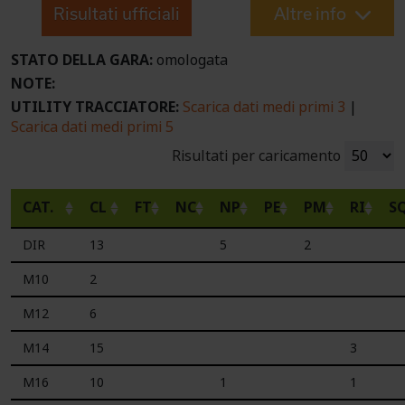
Risultati ufficiali
Altre info
STATO DELLA GARA:
omologata
NOTE:
UTILITY TRACCIATORE:
Scarica dati medi primi 3
|
Scarica dati medi primi 5
Risultati per caricamento
CAT.
CL
FT
NC
NP
PE
PM
RI
S
DIR
13
5
2
M10
2
M12
6
M14
15
3
M16
10
1
1