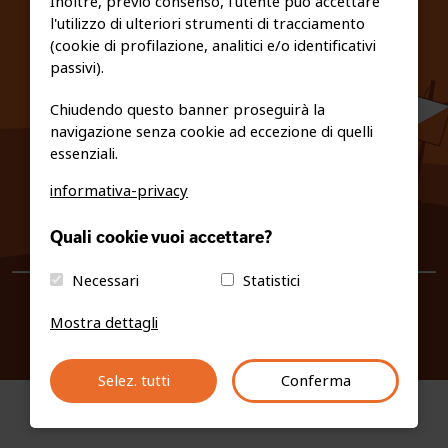
Inoltre, previo consenso, l'utente può accettare
l'utilizzo di ulteriori strumenti di tracciamento
PRIVACY E COOKIE POLICY
(cookie di profilazione, analitici e/o identificativi
passivi).
Chiudendo questo banner proseguirà la
navigazione senza cookie ad eccezione di quelli
essenziali.
informativa-privacy
0461/231380
Quali cookie vuoi accettare?
info@fiso.it
|
fiso@pec-mail.eu
Necessari
Statistici
Mostra dettagli
Selez. tutti
Conferma