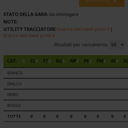
STATO DELLA GARA:
da omologare
NOTE:
UTILITY TRACCIATORE:
Scarica dati medi primi 3
|
Scarica dati medi primi 5
Risultati per caricamento
CAT.
CL
FT
NC
NP
PE
PM
RI
S
BIANCO
GIALLO
NERO
ROSSO
TUTTE
0
0
0
0
0
0
0
0