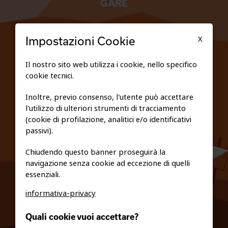
GARE
TESSERATI
X
Impostazioni Cookie
SCUOLE
Il nostro sito web utilizza i cookie, nello specifico
cookie tecnici.
FEDERAZIONE TRASPARENTE
Inoltre, previo consenso, l'utente può accettare
l'utilizzo di ulteriori strumenti di tracciamento
PRIVACY E COOKIE POLICY
(cookie di profilazione, analitici e/o identificativi
passivi).
Chiudendo questo banner proseguirà la
navigazione senza cookie ad eccezione di quelli
essenziali.
informativa-privacy
0461/231380
Quali cookie vuoi accettare?
info@fiso.it
|
fiso@pec-mail.eu