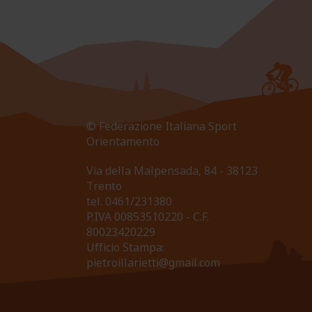
© Federazione Italiana Sport
Orientamento
Via della Malpensada, 84 - 38123
Trento
tel.
0461/231380
P.IVA 00853510220 - C.F.
80023420229
Ufficio Stampa:
pietroillarietti@gmail.com