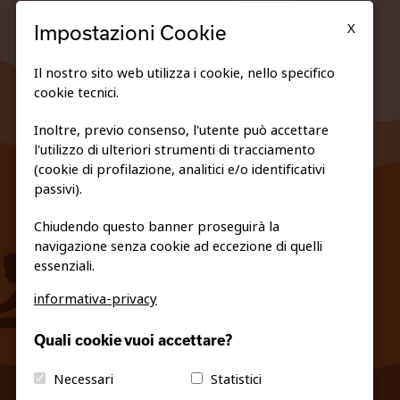
X
Impostazioni Cookie
Il nostro sito web utilizza i cookie, nello specifico
cookie tecnici.
Inoltre, previo consenso, l'utente può accettare
l'utilizzo di ulteriori strumenti di tracciamento
FEDERAZIONE TRASPARENTE
(cookie di profilazione, analitici e/o identificativi
PRIVACY E COOKIE POLICY
passivi).
Chiudendo questo banner proseguirà la
navigazione senza cookie ad eccezione di quelli
essenziali.
informativa-privacy
info@fiso.it
|
fiso@pec-mail.eu
Quali cookie vuoi accettare?
Necessari
Statistici