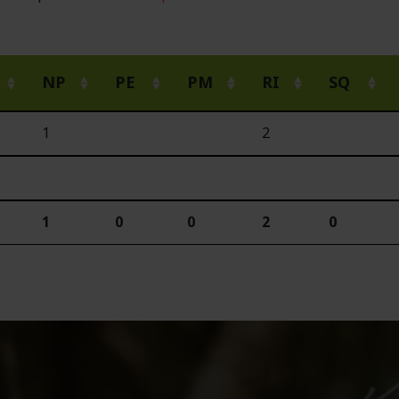
NP
PE
PM
RI
SQ
1
2
1
0
0
2
0