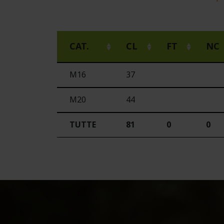
CAT.
CL
FT
NC
M16
37
M20
44
TUTTE
81
0
0