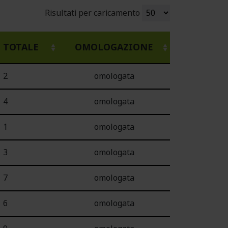
Risultati per caricamento
TOTALE
OMOLOGAZIONE
2
omologata
4
omologata
1
omologata
3
omologata
7
omologata
6
omologata