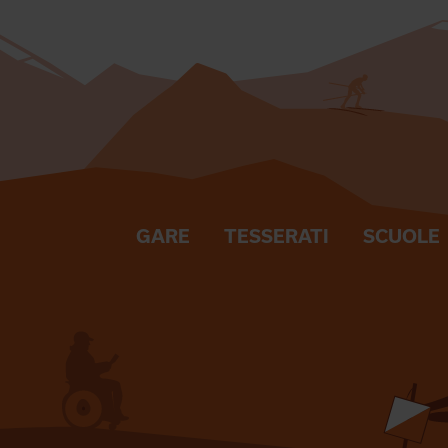
GARE
TESSERATI
SCUOLE