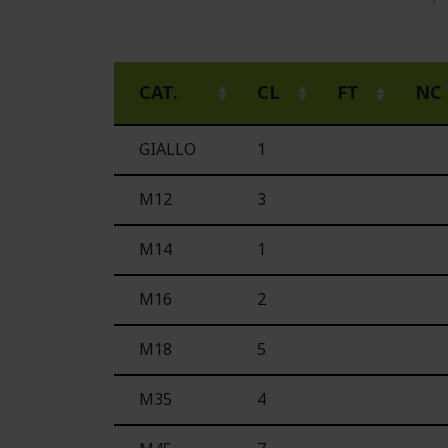
CAT.
CL
FT
NC
GIALLO
1
M12
3
M14
1
M16
2
M18
5
M35
4