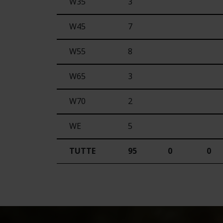
W35
3
W45
7
W55
8
W65
3
W70
2
WE
5
TUTTE
95
0
0