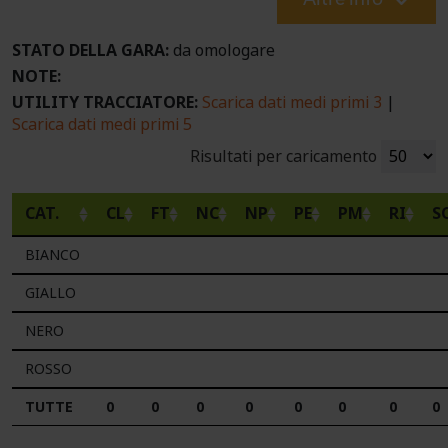
STATO DELLA GARA:
da omologare
NOTE:
UTILITY TRACCIATORE:
Scarica dati medi primi 3
|
Scarica dati medi primi 5
Risultati per caricamento
CAT.
CL
FT
NC
NP
PE
PM
RI
S
BIANCO
GIALLO
NERO
ROSSO
TUTTE
0
0
0
0
0
0
0
0