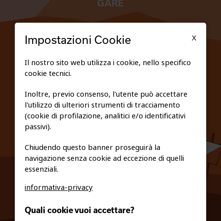
GARE
TESSERATI
X
Impostazioni Cookie
SCUOLE
Il nostro sito web utilizza i cookie, nello specifico
cookie tecnici.
FEDERAZIONE TRASPARENTE
Inoltre, previo consenso, l'utente può accettare
l'utilizzo di ulteriori strumenti di tracciamento
PRIVACY E COOKIE POLICY
(cookie di profilazione, analitici e/o identificativi
passivi).
Chiudendo questo banner proseguirà la
navigazione senza cookie ad eccezione di quelli
essenziali.
informativa-privacy
0461/231380
Quali cookie vuoi accettare?
info@fiso.it
|
fiso@pec-mail.eu