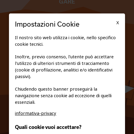
GARE
TESSERATI
X
Impostazioni Cookie
SCUOLE
Il nostro sito web utilizza i cookie, nello specifico
cookie tecnici.
FEDERAZIONE TRASPARENTE
Inoltre, previo consenso, l'utente può accettare
l'utilizzo di ulteriori strumenti di tracciamento
PRIVACY E COOKIE POLICY
(cookie di profilazione, analitici e/o identificativi
passivi).
Chiudendo questo banner proseguirà la
navigazione senza cookie ad eccezione di quelli
essenziali.
informativa-privacy
0461/231380
Quali cookie vuoi accettare?
info@fiso.it
|
fiso@pec-mail.eu