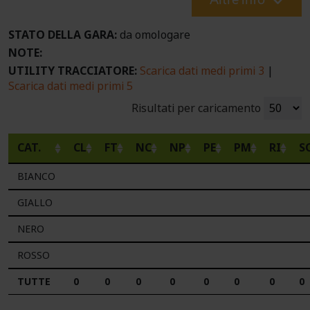
STATO DELLA GARA:
da omologare
NOTE:
UTILITY TRACCIATORE:
Scarica dati medi primi 3
|
Scarica dati medi primi 5
Risultati per caricamento
CAT.
CL
FT
NC
NP
PE
PM
RI
S
BIANCO
GIALLO
NERO
ROSSO
TUTTE
0
0
0
0
0
0
0
0