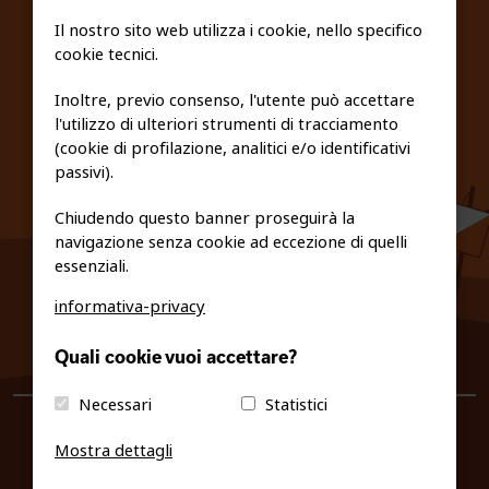
SCUOLE
Il nostro sito web utilizza i cookie, nello specifico
cookie tecnici.
FEDERAZIONE TRASPARENTE
Inoltre, previo consenso, l'utente può accettare
l'utilizzo di ulteriori strumenti di tracciamento
PRIVACY E COOKIE POLICY
(cookie di profilazione, analitici e/o identificativi
passivi).
Chiudendo questo banner proseguirà la
navigazione senza cookie ad eccezione di quelli
essenziali.
informativa-privacy
0461/231380
Quali cookie vuoi accettare?
info@fiso.it
|
fiso@pec-mail.eu
Necessari
Statistici
Mostra dettagli