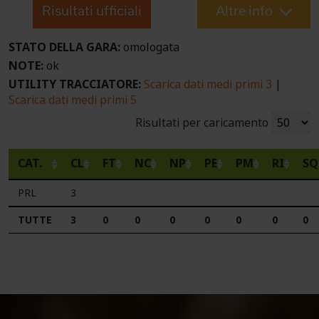
Risultati ufficiali
Altre info
STATO DELLA GARA:
omologata
NOTE:
ok
UTILITY TRACCIATORE:
Scarica dati medi primi 3
|
Scarica dati medi primi 5
Risultati per caricamento
CAT.
CL
FT
NC
NP
PE
PM
RI
SQ
PRL
3
TUTTE
3
0
0
0
0
0
0
0