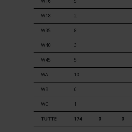
W16
5
W18
2
W35
8
W40
3
W45
5
WA
10
WB
6
WC
1
TUTTE
174
0
0