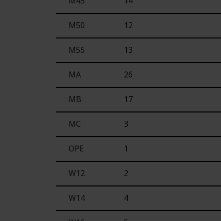
M45
14
M50
12
M55
13
MA
26
MB
17
MC
3
OPE
1
W12
2
W14
4