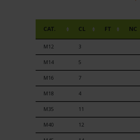
CAT.
CL
FT
NC
M12
3
M14
5
M16
7
M18
4
M35
11
M40
12