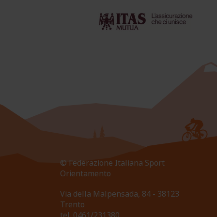
© Federazione Italiana Sport
Orientamento
Via della Malpensada, 84 - 38123
Trento
tel.
0461/231380