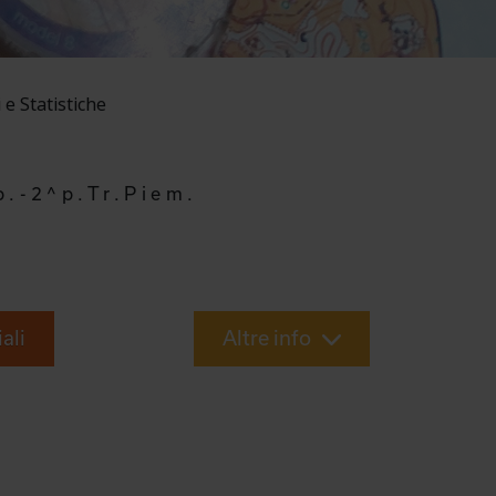
e Statistiche
b.-2^p.Tr.Piem.
iali
Altre info