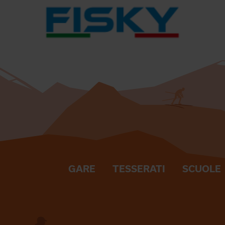
GARE
TESSERATI
SCUOLE