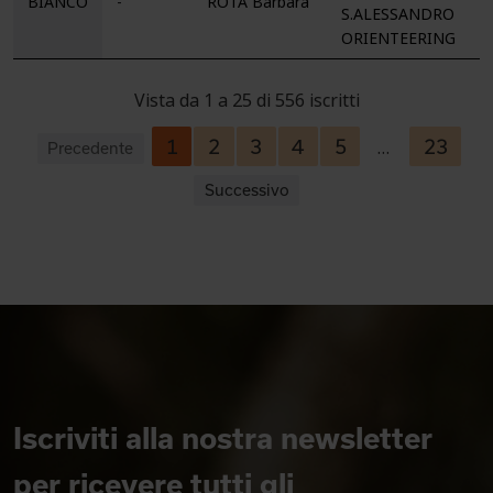
BIANCO
-
ROTA Barbara
S.ALESSANDRO
ORIENTEERING
Vista da 1 a 25 di 556 iscritti
1
2
3
4
5
23
…
Precedente
Successivo
Iscriviti alla nostra newsletter
per ricevere tutti gli