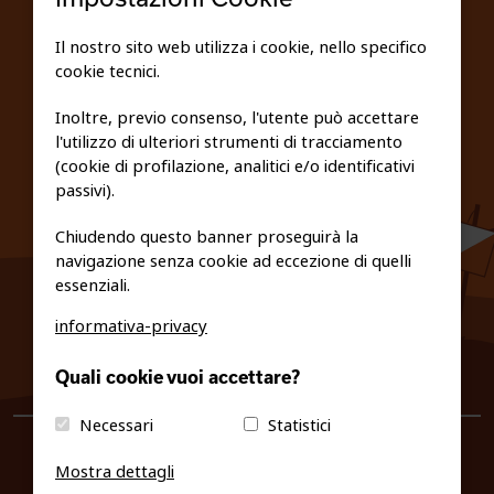
SCUOLE
Il nostro sito web utilizza i cookie, nello specifico
cookie tecnici.
FEDERAZIONE TRASPARENTE
Inoltre, previo consenso, l'utente può accettare
l'utilizzo di ulteriori strumenti di tracciamento
PRIVACY E COOKIE POLICY
(cookie di profilazione, analitici e/o identificativi
passivi).
Chiudendo questo banner proseguirà la
navigazione senza cookie ad eccezione di quelli
essenziali.
informativa-privacy
0461/231380
Quali cookie vuoi accettare?
info@fiso.it
|
fiso@pec-mail.eu
Necessari
Statistici
Mostra dettagli