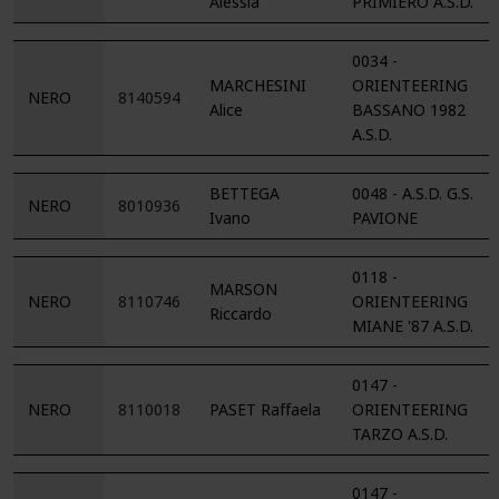
Alessia
PRIMIERO A.S.D.
0034 -
MARCHESINI
ORIENTEERING
NERO
8140594
Alice
BASSANO 1982
A.S.D.
BETTEGA
0048 - A.S.D. G.S.
NERO
8010936
Ivano
PAVIONE
0118 -
MARSON
NERO
8110746
ORIENTEERING
Riccardo
MIANE '87 A.S.D.
0147 -
NERO
8110018
PASET Raffaela
ORIENTEERING
TARZO A.S.D.
0147 -