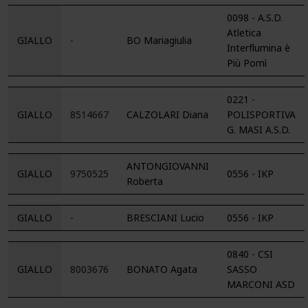
0098 - A.S.D.
Atletica
GIALLO
-
BO Mariagiulia
Interflumina è
Più Pomì
0221 -
GIALLO
8514667
CALZOLARI Diana
POLISPORTIVA
G. MASI A.S.D.
ANTONGIOVANNI
GIALLO
9750525
0556 - IKP
Roberta
GIALLO
-
BRESCIANI Lucio
0556 - IKP
0840 - CSI
GIALLO
8003676
BONATO Agata
SASSO
MARCONI ASD