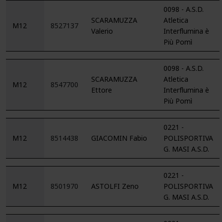
0098 - A.S.D.
SCARAMUZZA
Atletica
M12
8527137
Valerio
Interflumina è
Più Pomì
0098 - A.S.D.
SCARAMUZZA
Atletica
M12
8547700
Ettore
Interflumina è
Più Pomì
0221 -
M12
8514438
GIACOMIN Fabio
POLISPORTIVA
G. MASI A.S.D.
0221 -
M12
8501970
ASTOLFI Zeno
POLISPORTIVA
G. MASI A.S.D.