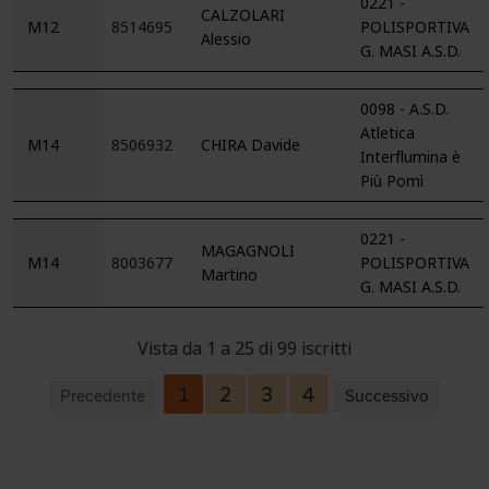
0221 -
CALZOLARI
M12
8514695
POLISPORTIVA
Alessio
G. MASI A.S.D.
0098 - A.S.D.
Atletica
M14
8506932
CHIRA Davide
Interflumina è
Più Pomì
0221 -
MAGAGNOLI
M14
8003677
POLISPORTIVA
Martino
G. MASI A.S.D.
Vista da 1 a 25 di 99 iscritti
1
2
3
4
Precedente
Successivo