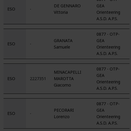
DE GENNARO
GEA
ESO
-
Vittoria
Orienteering
A.S.D. A.P.S.
0877 - OTP-
GRANATA
GEA
ESO
-
Samuele
Orienteering
A.S.D. A.P.S.
0877 - OTP-
MINACAPELLI
GEA
ESO
2227351
MAROTTA
Orienteering
Giacomo
A.S.D. A.P.S.
0877 - OTP-
PECORARI
GEA
ESO
-
Lorenzo
Orienteering
A.S.D. A.P.S.