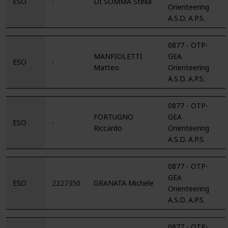
ESO
-
DI SOMMA Stella
Orienteering
A.S.D. A.P.S.
0877 - OTP-
MANFIOLETTI
GEA
ESO
-
Matteo
Orienteering
A.S.D. A.P.S.
0877 - OTP-
FORTUGNO
GEA
ESO
-
Riccardo
Orienteering
A.S.D. A.P.S.
0877 - OTP-
GEA
ESO
2227350
GRANATA Michele
Orienteering
A.S.D. A.P.S.
0877 - OTP-