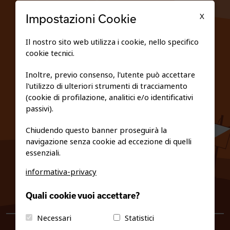
TESSERATI
X
Impostazioni Cookie
SCUOLE
Il nostro sito web utilizza i cookie, nello specifico
cookie tecnici.
FEDERAZIONE TRASPARENTE
Inoltre, previo consenso, l'utente può accettare
l'utilizzo di ulteriori strumenti di tracciamento
PRIVACY E COOKIE POLICY
(cookie di profilazione, analitici e/o identificativi
passivi).
Chiudendo questo banner proseguirà la
navigazione senza cookie ad eccezione di quelli
essenziali.
informativa-privacy
0461/231380
Quali cookie vuoi accettare?
info@fiso.it
|
fiso@pec-mail.eu
Necessari
Statistici