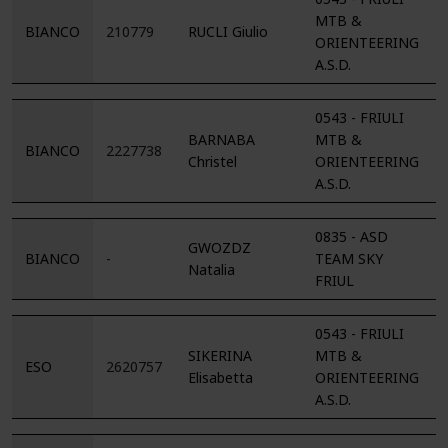
MTB &
BIANCO
210779
RUCLI Giulio
ORIENTEERING
A.S.D.
0543 - FRIULI
BARNABA
MTB &
BIANCO
2227738
Christel
ORIENTEERING
A.S.D.
0835 - ASD
GWOZDZ
BIANCO
-
TEAM SKY
Natalia
FRIUL
0543 - FRIULI
SIKERINA
MTB &
ESO
2620757
Elisabetta
ORIENTEERING
A.S.D.