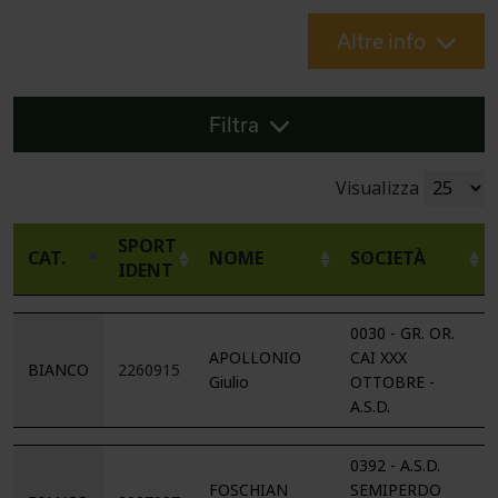
Altre info
Filtra
Visualizza
SPORT
CAT.
NOME
SOCIETÀ
IDENT
0030 - GR. OR.
APOLLONIO
CAI XXX
BIANCO
2260915
Giulio
OTTOBRE -
A.S.D.
0392 - A.S.D.
FOSCHIAN
SEMIPERDO