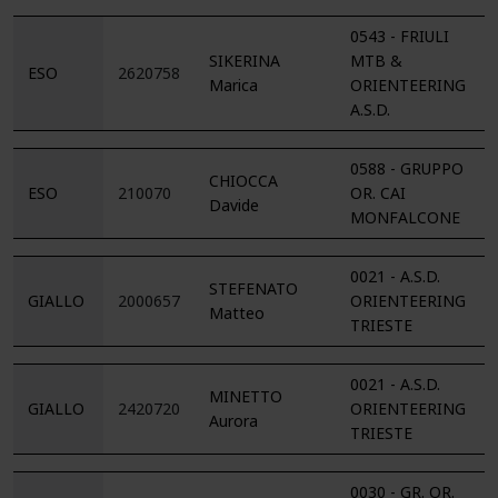
0543 - FRIULI
SIKERINA
MTB &
ESO
2620758
Marica
ORIENTEERING
A.S.D.
0588 - GRUPPO
CHIOCCA
ESO
210070
OR. CAI
Davide
MONFALCONE
0021 - A.S.D.
STEFENATO
GIALLO
2000657
ORIENTEERING
Matteo
TRIESTE
0021 - A.S.D.
MINETTO
GIALLO
2420720
ORIENTEERING
Aurora
TRIESTE
0030 - GR. OR.