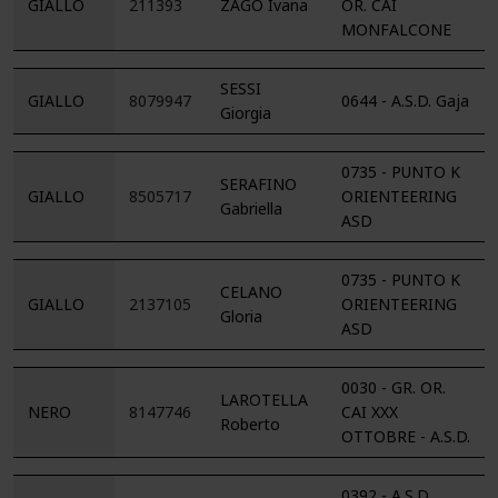
GIALLO
211393
ZAGO Ivana
OR. CAI
MONFALCONE
SESSI
GIALLO
8079947
0644 - A.S.D. Gaja
Giorgia
0735 - PUNTO K
SERAFINO
GIALLO
8505717
ORIENTEERING
Gabriella
ASD
0735 - PUNTO K
CELANO
GIALLO
2137105
ORIENTEERING
Gloria
ASD
0030 - GR. OR.
LAROTELLA
NERO
8147746
CAI XXX
Roberto
OTTOBRE - A.S.D.
0392 - A.S.D.