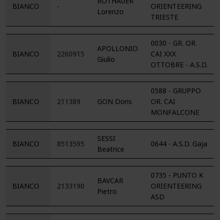
ROTHAUER
BIANCO
-
ORIENTEERING
Lorenzo
TRIESTE
0030 - GR. OR.
APOLLONIO
BIANCO
2260915
CAI XXX
Giulio
OTTOBRE - A.S.D.
0588 - GRUPPO
BIANCO
211389
GON Doris
OR. CAI
MONFALCONE
SESSI
BIANCO
8513595
0644 - A.S.D. Gaja
Beatrice
0735 - PUNTO K
BAVCAR
BIANCO
2133190
ORIENTEERING
Pietro
ASD