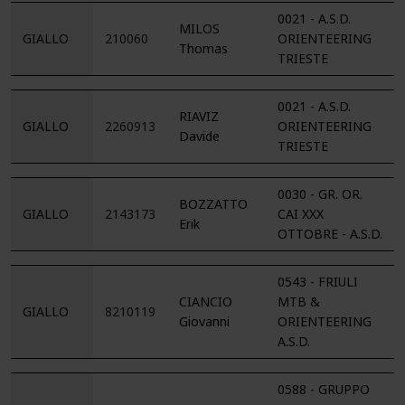
0021 - A.S.D.
MILOS
GIALLO
210060
ORIENTEERING
Thomas
TRIESTE
0021 - A.S.D.
RIAVIZ
GIALLO
2260913
ORIENTEERING
Davide
TRIESTE
0030 - GR. OR.
BOZZATTO
GIALLO
2143173
CAI XXX
Erik
OTTOBRE - A.S.D.
0543 - FRIULI
CIANCIO
MTB &
GIALLO
8210119
Giovanni
ORIENTEERING
A.S.D.
0588 - GRUPPO