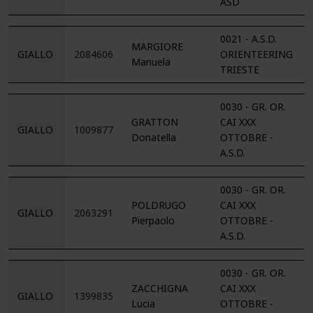
ASD
0021 - A.S.D.
MARGIORE
GIALLO
2084606
ORIENTEERING
Manuela
TRIESTE
0030 - GR. OR.
GRATTON
CAI XXX
GIALLO
1009877
Donatella
OTTOBRE -
A.S.D.
0030 - GR. OR.
POLDRUGO
CAI XXX
GIALLO
2063291
Pierpaolo
OTTOBRE -
A.S.D.
0030 - GR. OR.
ZACCHIGNA
CAI XXX
GIALLO
1399835
Lucia
OTTOBRE -