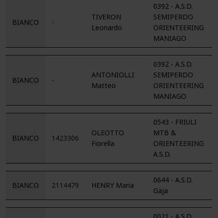
0392 - A.S.D.
TIVERON
SEMIPERDO
BIANCO
-
Leonardo
ORIENTEERING
MANIAGO
0392 - A.S.D.
ANTONIOLLI
SEMIPERDO
BIANCO
-
Matteo
ORIENTEERING
MANIAGO
0543 - FRIULI
OLEOTTO
MTB &
BIANCO
1423306
Fiorella
ORIENTEERING
A.S.D.
0644 - A.S.D.
BIANCO
2114479
HENRY Maria
Gaja
0021 - A.S.D.