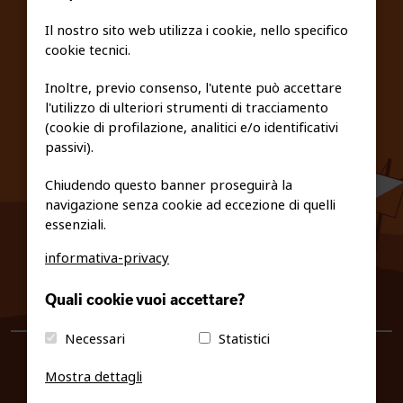
SCUOLE
Il nostro sito web utilizza i cookie, nello specifico
cookie tecnici.
FEDERAZIONE TRASPARENTE
Inoltre, previo consenso, l'utente può accettare
l'utilizzo di ulteriori strumenti di tracciamento
PRIVACY E COOKIE POLICY
(cookie di profilazione, analitici e/o identificativi
passivi).
Chiudendo questo banner proseguirà la
navigazione senza cookie ad eccezione di quelli
essenziali.
informativa-privacy
0461/231380
Quali cookie vuoi accettare?
info@fiso.it
|
fiso@pec-mail.eu
Necessari
Statistici
Mostra dettagli