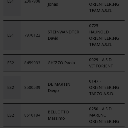
ES1
2067908
Jonas
ORIENTEERING
TEAM A.S.D.
0725 -
STEINWANDTER
HAUNOLD
ES1
7970122
David
ORIENTEERING
TEAM A.S.D.
0029 - A.S.D.
ES2
8459933
GHIZZO Paola
VITTORIENT
0147 -
DE MARTIN
ES2
8500539
ORIENTEERING
Diego
TARZO A.S.D.
0250 - A.S.D.
BELLOTTO
ES2
8510184
MARENO
Massimo
ORIENTEERING