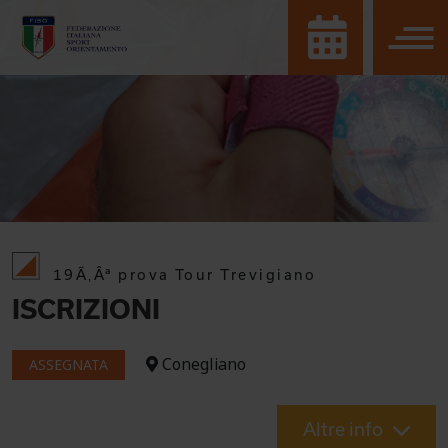
19Ã‚Âª prova Tour Trevigiano
ISCRIZIONI
Conegliano
ASSEGNATA
Altre info