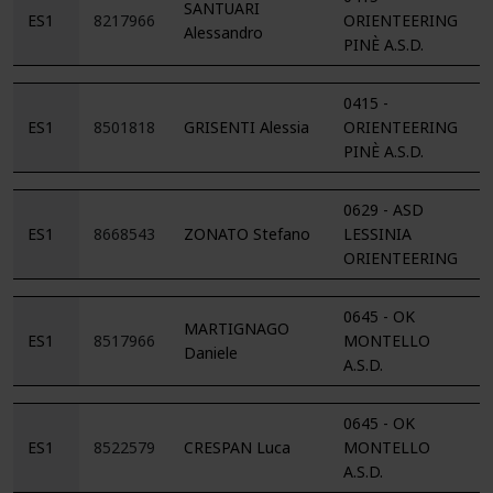
SANTUARI
ES1
8217966
ORIENTEERING
Alessandro
PINÈ A.S.D.
0415 -
ES1
8501818
GRISENTI Alessia
ORIENTEERING
PINÈ A.S.D.
0629 - ASD
ES1
8668543
ZONATO Stefano
LESSINIA
ORIENTEERING
0645 - OK
MARTIGNAGO
ES1
8517966
MONTELLO
Daniele
A.S.D.
0645 - OK
ES1
8522579
CRESPAN Luca
MONTELLO
A.S.D.