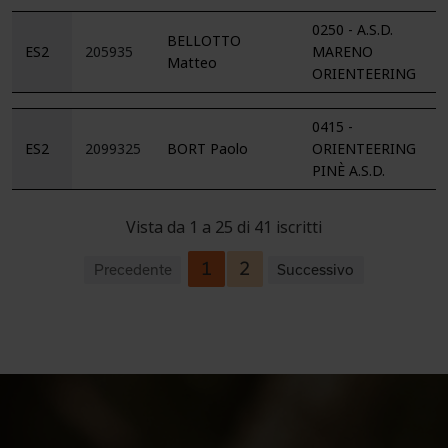
0250 - A.S.D.
BELLOTTO
ES2
205935
MARENO
Matteo
ORIENTEERING
0415 -
ES2
2099325
BORT Paolo
ORIENTEERING
PINÈ A.S.D.
Vista da 1 a 25 di 41 iscritti
1
2
Precedente
Successivo