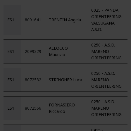
0025 - PANDA
ORIENTEERING
ES1
8091641
TRENTIN Angela
VALSUGANA
A.S.D.
0250 - A.S.D.
ALLOCCO
ES1
2099329
MARENO
Maurizio
ORIENTEERING
0250 - A.S.D.
ES1
8072532
STRINGHER Luca
MARENO
ORIENTEERING
0250 - A.S.D.
FORNASIERO
ES1
8072566
MARENO
Riccardo
ORIENTEERING
0415 -