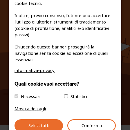
cookie tecnici.
FEDERAZIONE TRASPARENTE
Inoltre, previo consenso, l'utente può accettare
l'utilizzo di ulteriori strumenti di tracciamento
PRIVACY E COOKIE POLICY
(cookie di profilazione, analitici e/o identificativi
passivi).
Chiudendo questo banner proseguirà la
navigazione senza cookie ad eccezione di quelli
essenziali.
informativa-privacy
0461/231380
Quali cookie vuoi accettare?
info@fiso.it
|
fiso@pec-mail.eu
Necessari
Statistici
Mostra dettagli
Selez. tutti
Conferma