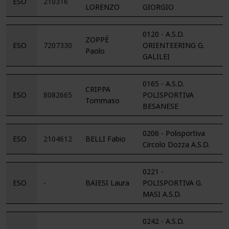
ESO
210316
LORENZO
GIORGIO
0120 - A.S.D.
ZOPPÈ
ESO
7207330
ORIENTEERING G.
Paolo
GALILEI
0165 - A.S.D.
CRIPPA
ESO
8082665
POLISPORTIVA
Tommaso
BESANESE
0206 - Polisportiva
ESO
2104612
BELLI Fabio
Circolo Dozza A.S.D.
0221 -
ESO
-
BAIESI Laura
POLISPORTIVA G.
MASI A.S.D.
0242 - A.S.D.