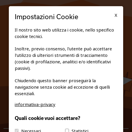
TESSERATI
X
Impostazioni Cookie
SCUOLE
Il nostro sito web utilizza i cookie, nello specifico
cookie tecnici.
FEDERAZIONE TRASPARENTE
Inoltre, previo consenso, l'utente può accettare
l'utilizzo di ulteriori strumenti di tracciamento
PRIVACY E COOKIE POLICY
(cookie di profilazione, analitici e/o identificativi
passivi).
Chiudendo questo banner proseguirà la
navigazione senza cookie ad eccezione di quelli
essenziali.
informativa-privacy
0461/231380
Quali cookie vuoi accettare?
info@fiso.it
|
fiso@pec-mail.eu
Necessari
Statistici