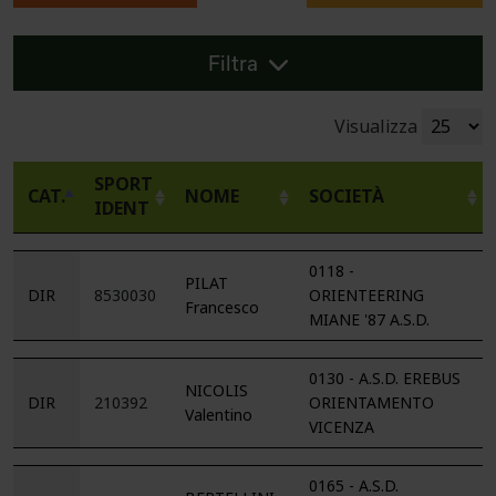
Filtra
Visualizza
SPORT
CAT.
NOME
SOCIETÀ
IDENT
0118 -
PILAT
DIR
8530030
ORIENTEERING
Francesco
MIANE '87 A.S.D.
0130 - A.S.D. EREBUS
NICOLIS
DIR
210392
ORIENTAMENTO
Valentino
VICENZA
0165 - A.S.D.