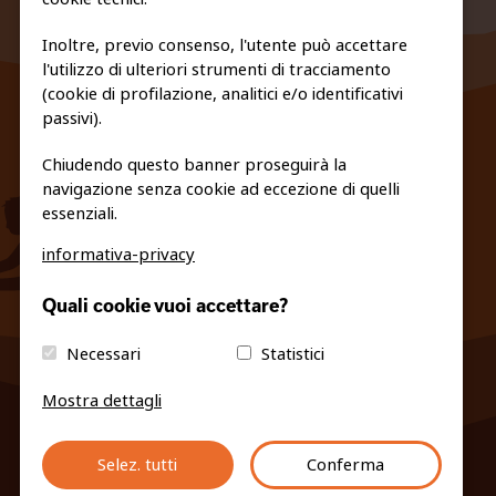
Inoltre, previo consenso, l'utente può accettare
l'utilizzo di ulteriori strumenti di tracciamento
FEDERAZIONE TRASPARENTE
(cookie di profilazione, analitici e/o identificativi
PRIVACY E COOKIE POLICY
passivi).
Chiudendo questo banner proseguirà la
navigazione senza cookie ad eccezione di quelli
essenziali.
informativa-privacy
info@fiso.it
|
fiso@pec-mail.eu
Quali cookie vuoi accettare?
Necessari
Statistici
Mostra dettagli
Selez. tutti
Conferma