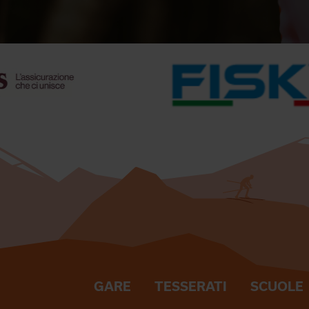
GARE
TESSERATI
SCUOLE