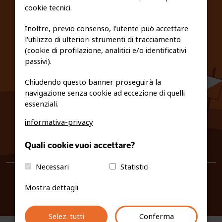
cookie tecnici.
FEDERAZIONE TRASPARENTE
Inoltre, previo consenso, l'utente può accettare
l'utilizzo di ulteriori strumenti di tracciamento
PRIVACY E COOKIE POLICY
(cookie di profilazione, analitici e/o identificativi
passivi).
Chiudendo questo banner proseguirà la
navigazione senza cookie ad eccezione di quelli
essenziali.
informativa-privacy
0461/231380
Quali cookie vuoi accettare?
info@fiso.it
|
fiso@pec-mail.eu
Necessari
Statistici
Mostra dettagli
Selez. tutti
Conferma