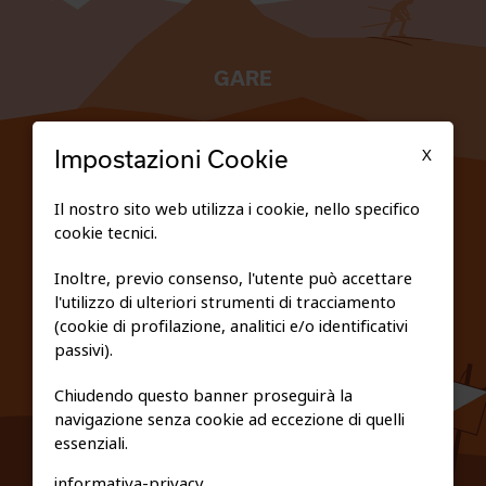
GARE
TESSERATI
X
Impostazioni Cookie
SCUOLE
Il nostro sito web utilizza i cookie, nello specifico
cookie tecnici.
FEDERAZIONE TRASPARENTE
Inoltre, previo consenso, l'utente può accettare
l'utilizzo di ulteriori strumenti di tracciamento
PRIVACY E COOKIE POLICY
(cookie di profilazione, analitici e/o identificativi
passivi).
Chiudendo questo banner proseguirà la
navigazione senza cookie ad eccezione di quelli
essenziali.
informativa-privacy