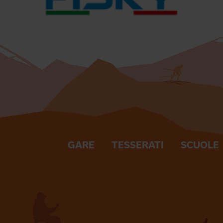
GARE
TESSERATI
SCUOLE