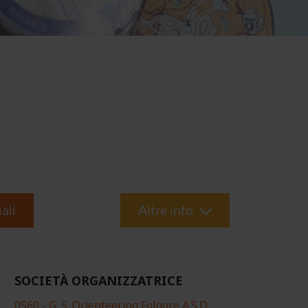
iali
Altre info
SOCIETÀ ORGANIZZATRICE
0560 - G. S. Orienteering Folgore A.S.D.