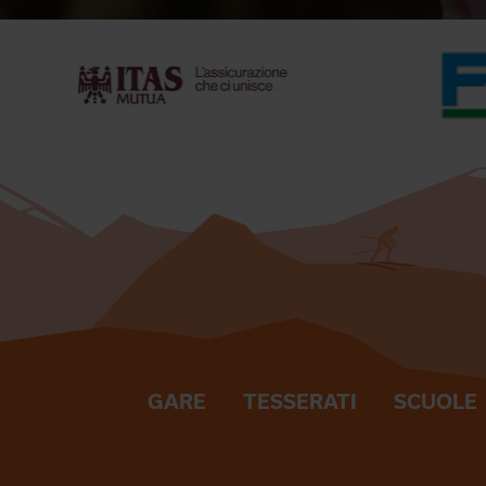
GARE
TESSERATI
SCUOLE