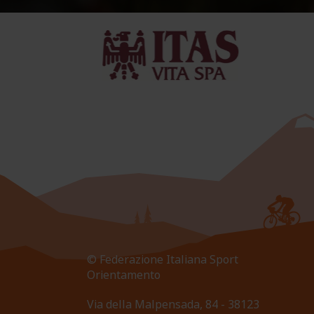
© Federazione Italiana Sport
Orientamento
Via della Malpensada, 84 - 38123