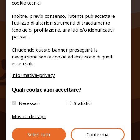
cookie tecnici.
Inoltre, previo consenso, l'utente può accettare
l'utilizzo di ulteriori strumenti di tracciamento
FEDERAZIONE TRASPARENTE
(cookie di profilazione, analitici e/o identificativi
PRIVACY E COOKIE POLICY
passivi).
Chiudendo questo banner proseguirà la
navigazione senza cookie ad eccezione di quelli
essenziali.
informativa-privacy
info@fiso.it
|
fiso@pec-mail.eu
Quali cookie vuoi accettare?
Necessari
Statistici
Mostra dettagli
Selez. tutti
Conferma