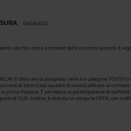
USURA
04/04/2022
tramite sito fiso entro il termine delle iscrizioni secondo il
l titolo verrà assegnato nelle tre categorie YOUTH (<=1
correnti al titolo (cioè squadre di società affiliate al comi
 in prima frazione. È permessa la partecipazione di staffett
nti di CLdS. Inoltre, è istituita la categoria OPEN, con staffet