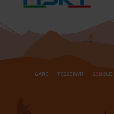
GARE
TESSERATI
SCUOLE