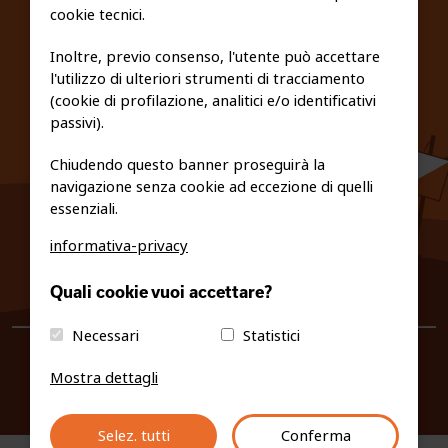
cookie tecnici.
FEDERAZIONE TRASPARENTE
Inoltre, previo consenso, l'utente può accettare
l'utilizzo di ulteriori strumenti di tracciamento
PRIVACY E COOKIE POLICY
(cookie di profilazione, analitici e/o identificativi
passivi).
Chiudendo questo banner proseguirà la
navigazione senza cookie ad eccezione di quelli
essenziali.
informativa-privacy
0461/231380
Quali cookie vuoi accettare?
info@fiso.it
|
fiso@pec-mail.eu
Necessari
Statistici
Mostra dettagli
Selez. tutti
Conferma