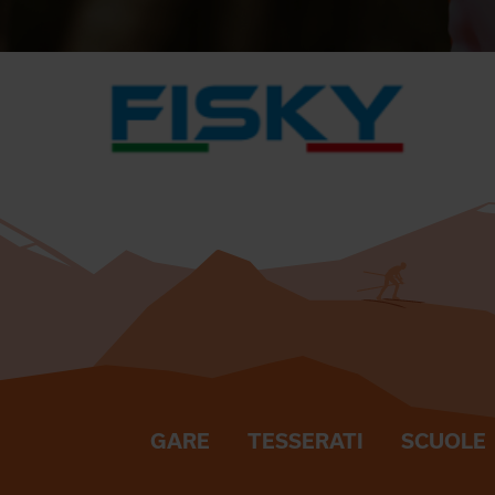
GARE
TESSERATI
SCUOLE