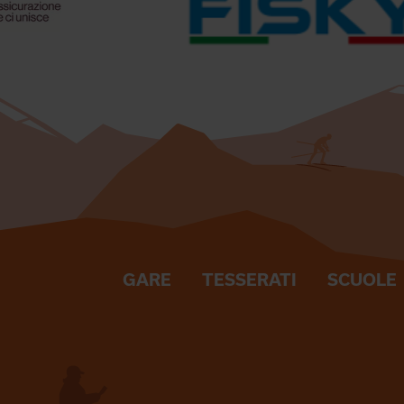
GARE
TESSERATI
SCUOLE