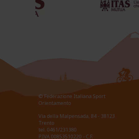
© Federazione Italiana Sport
Orientamento
Via della Malpensada, 84 - 38123
Trento
tel.
0461/231380
P.IVA 00853510220 - C.F.