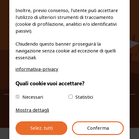
FEDERAZIONE TRASPARENTE
Inoltre, previo consenso, l'utente può accettare
l'utilizzo di ulteriori strumenti di tracciamento
PRIVACY E COOKIE POLICY
(cookie di profilazione, analitici e/o identificativi
passivi).
Chiudendo questo banner proseguirà la
navigazione senza cookie ad eccezione di quelli
essenziali.
informativa-privacy
0461/231380
Quali cookie vuoi accettare?
info@fiso.it
|
fiso@pec-mail.eu
Necessari
Statistici
Mostra dettagli
Selez. tutti
Conferma