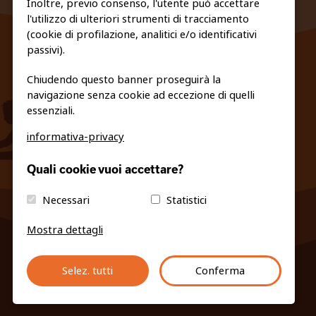
Inoltre, previo consenso, l'utente può accettare
l'utilizzo di ulteriori strumenti di tracciamento
FEDERAZIONE TRASPARENTE
(cookie di profilazione, analitici e/o identificativi
PRIVACY E COOKIE POLICY
passivi).
Chiudendo questo banner proseguirà la
navigazione senza cookie ad eccezione di quelli
essenziali.
informativa-privacy
info@fiso.it
|
fiso@pec-mail.eu
Quali cookie vuoi accettare?
Necessari
Statistici
Mostra dettagli
Selez. tutti
Conferma