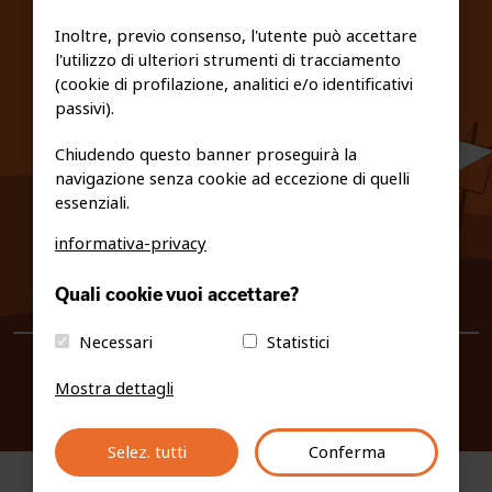
FEDERAZIONE TRASPARENTE
Inoltre, previo consenso, l'utente può accettare
l'utilizzo di ulteriori strumenti di tracciamento
PRIVACY E COOKIE POLICY
(cookie di profilazione, analitici e/o identificativi
passivi).
Chiudendo questo banner proseguirà la
navigazione senza cookie ad eccezione di quelli
essenziali.
informativa-privacy
0461/231380
Quali cookie vuoi accettare?
info@fiso.it
|
fiso@pec-mail.eu
Necessari
Statistici
Mostra dettagli
Selez. tutti
Conferma