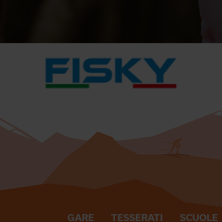
GARE
TESSERATI
SCUOLE