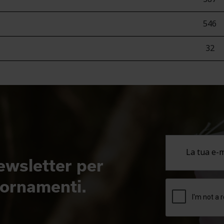
546
32
newsletter per
giornamenti.