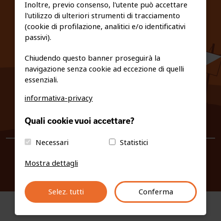
Inoltre, previo consenso, l'utente può accettare
l'utilizzo di ulteriori strumenti di tracciamento
PRIVACY E COOKIE POLICY
(cookie di profilazione, analitici e/o identificativi
passivi).
Chiudendo questo banner proseguirà la
navigazione senza cookie ad eccezione di quelli
essenziali.
informativa-privacy
0461/231380
Quali cookie vuoi accettare?
info@fiso.it
|
fiso@pec-mail.eu
Necessari
Statistici
Mostra dettagli
Selez. tutti
Conferma