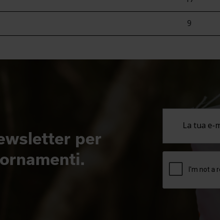
9
newsletter per
giornamenti.