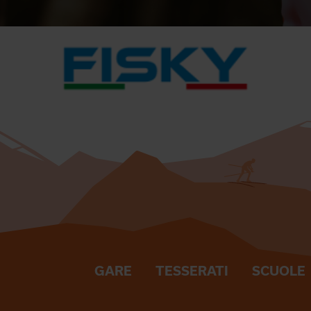
GARE
TESSERATI
SCUOLE