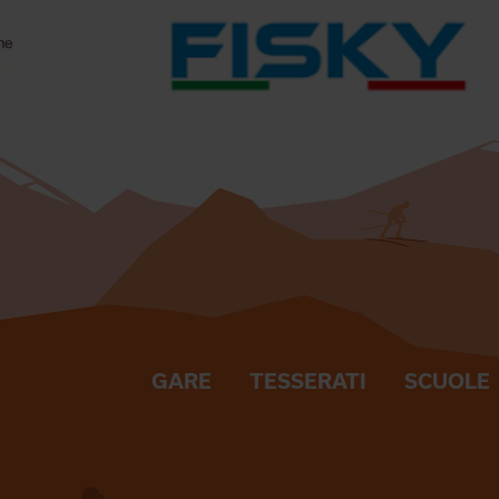
GARE
TESSERATI
SCUOLE