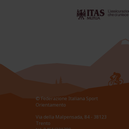
© Federazione Italiana Sport
Orientamento
Via della Malpensada, 84 - 38123
Trento