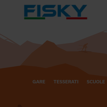
GARE
TESSERATI
SCUOLE