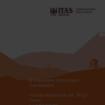
© Federazione Italiana Sport
Orientamento
Via della Malpensada, 84 - 38123
Trento