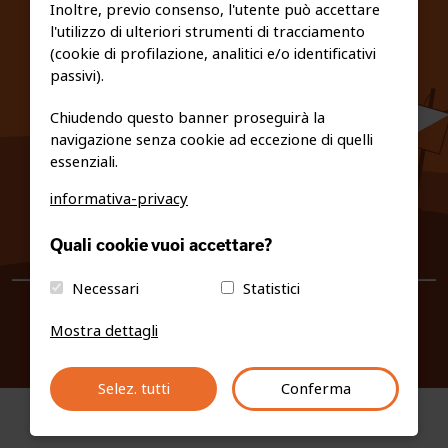
Inoltre, previo consenso, l'utente può accettare
l'utilizzo di ulteriori strumenti di tracciamento
PRIVACY E COOKIE POLICY
(cookie di profilazione, analitici e/o identificativi
passivi).
Chiudendo questo banner proseguirà la
navigazione senza cookie ad eccezione di quelli
essenziali.
informativa-privacy
0461/231380
Quali cookie vuoi accettare?
info@fiso.it
|
fiso@pec-mail.eu
Necessari
Statistici
Mostra dettagli
Selez. tutti
Conferma